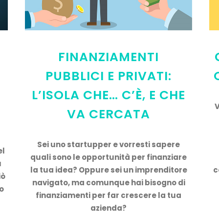
FINANZIAMENTI
PUBBLICI E PRIVATI:
L’ISOLA CHE… C’È, E CHE
V
VA CERCATA
a
Sei uno startupper e vorresti sapere
el
quali sono le opportunità per finanziare
ù
la tua idea? Oppure sei un imprenditore
c
iò
navigato, ma comunque hai bisogno di
lo
finanziamenti per far crescere la tua
azienda?