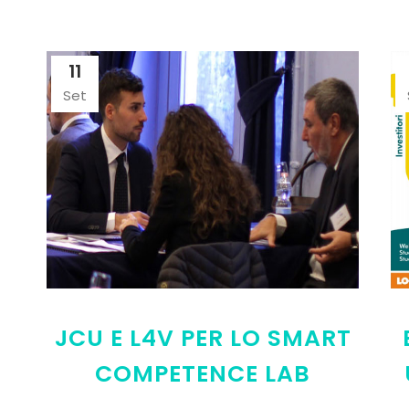
11
Set
JCU E L4V PER LO SMART
COMPETENCE LAB