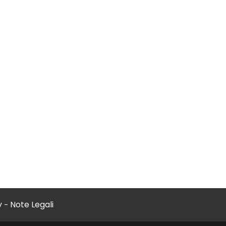
y
Note Legali
-