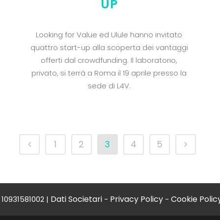
UP
Looking for Value ed Ulule hanno invitato
quattro start-up alla scoperta dei vantaggi
offerti dal crowdfunding. Il laboratorio,
privato, si terrà a Roma il 19 aprile presso la
sede di L4V.
1
2
3
4
5
Dati Societari
Privacy Policy
Cookie Polic
 10931581002 |
-
-