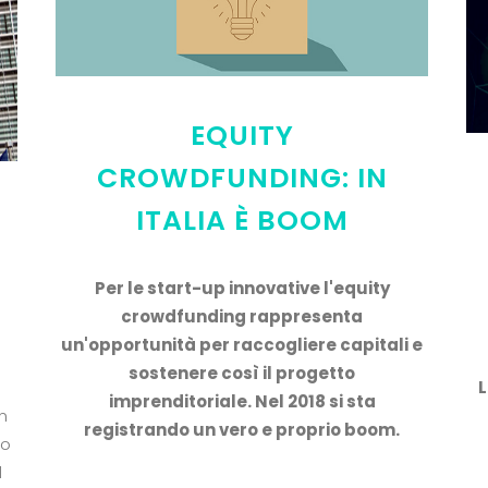
EQUITY
CROWDFUNDING: IN
ITALIA È BOOM
Per le start-up innovative l'equity
crowdfunding rappresenta
I
un'opportunità per raccogliere capitali e
sostenere così il progetto
L
imprenditoriale. Nel 2018 si sta
n
registrando un vero e proprio boom.
so
l