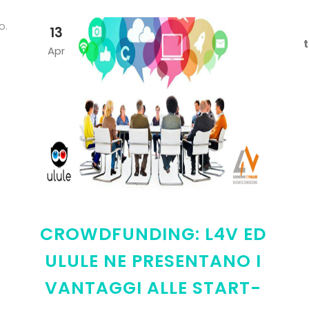
o.
13
t
Apr
CROWDFUNDING: L4V ED
ULULE NE PRESENTANO I
VANTAGGI ALLE START-