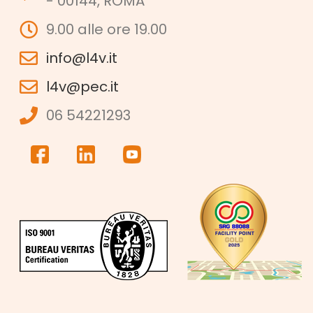
- 00144, ROMA
9.00 alle ore 19.00
info@l4v.it
l4v@pec.it
06 54221293