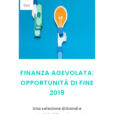
Set
FINANZA AGEVOLATA:
OPPORTUNITÀ DI FINE
2019
Una selezione di bandi e