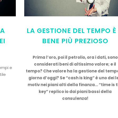
VA
LA GESTIONE DEL TEMPO È 
EI
BENE PIÙ PREZIOSO
Prima l’oro, poi il petrolio, ora i dati, sono
considerati beni di altissimo valore; e il
tempi e
tempo? Che valore ha la gestione del tempo
tile
giorno d’oggi? Se “cash is king” è uno dei le
motiv nei piani alti della finanza… “time is 
key” replico io dai piani bassi della
consulenza!