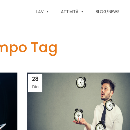
L4V
ATTIVITÀ
BLOG/NEWS
empo Tag
28
Dic