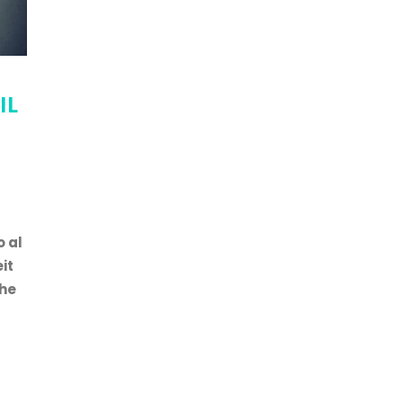
IL
 al
it
the