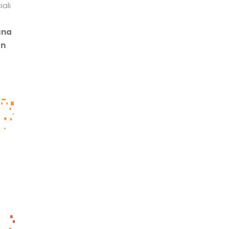
ali
 una
un