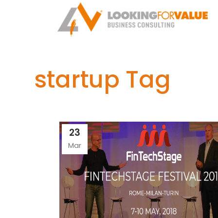
startup Tag
23
Mar