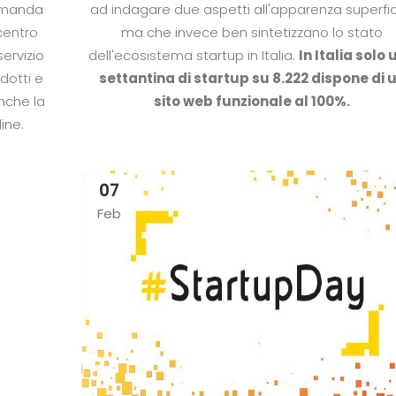
domanda
ad indagare due aspetti all'apparenza superfici
centro
ma che invece ben sintetizzano lo stato
ervizio
dell'ecosistema startup in Italia.
In Italia solo
odotti e
settantina di startup su 8.222 dispone di 
nche la
sito web funzionale al 100%.
line.
07
Feb