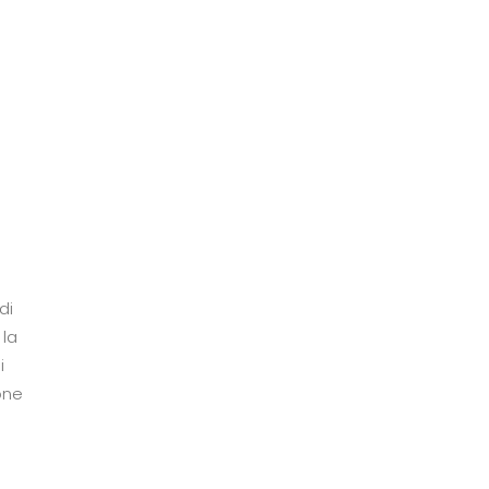
di
 la
i
one