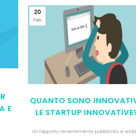
20
Feb
AR
QUANTO SONO INNOVATI
A E
LE STARTUP INNOVATIVE
Un rapporto recentemente pubblicato è and