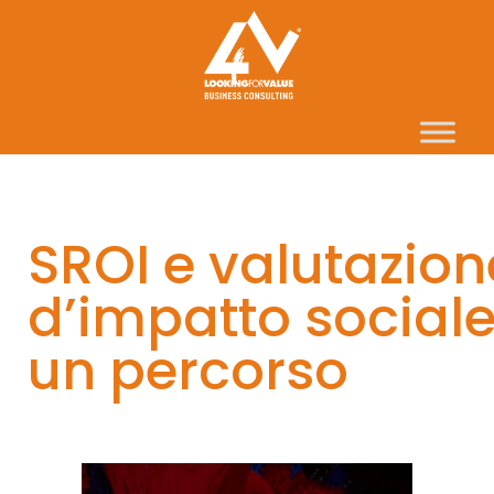
SROI e valutazion
d’impatto sociale
un percorso